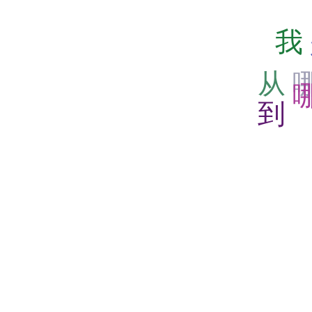
我
从
到